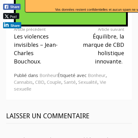
Share
Vos données restent confidentielles et aucun spam ne 
Post
Share
Lire
Article précédent
Article suivant
Les violences
Équilibre, la
la
invisibles – Jean-
marque de CBD
suite
Charles
holistique
Bouchoux.
innovante.
Publié dans
Bonheur
Étiqueté avec
Bonheur
,
Cannabis
,
CBD
,
Couple
,
Santé
,
Sexualité
,
Vie
sexuelle
LAISSER UN COMMENTAIRE