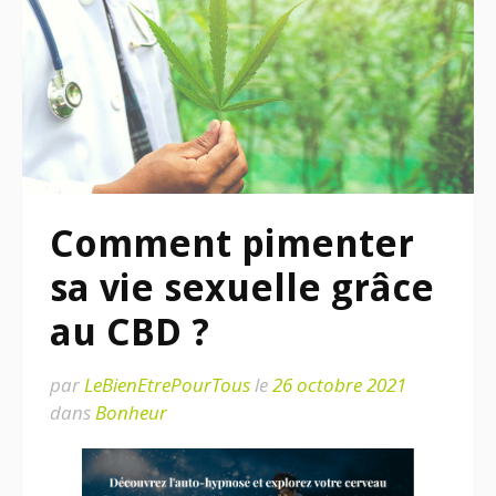
Comment pimenter
sa vie sexuelle grâce
au CBD ?
par
LeBienEtrePourTous
le
26 octobre 2021
dans
Bonheur