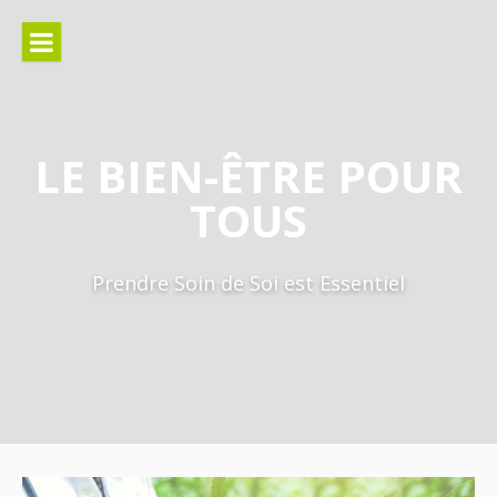
Aller
au
contenu
LE BIEN-ÊTRE POUR
TOUS
Prendre Soin de Soi est Essentiel