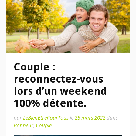
Couple :
reconnectez-vous
lors d’un weekend
100% détente.
par
LeBienEtrePourTous
le
25 mars 2022
dans
Bonheur
,
Couple