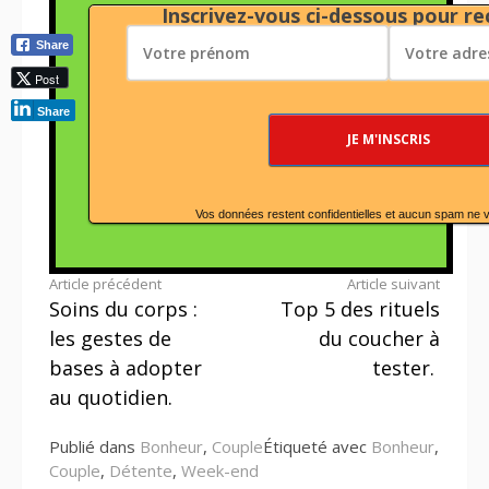
Inscrivez-vous ci-dessous pour rec
Share
Post
Share
Vos données restent confidentielles et aucun spam ne 
Lire
Article précédent
Article suivant
Soins du corps :
Top 5 des rituels
la
les gestes de
du coucher à
suite
bases à adopter
tester.
au quotidien.
Publié dans
Bonheur
,
Couple
Étiqueté avec
Bonheur
,
Couple
,
Détente
,
Week-end