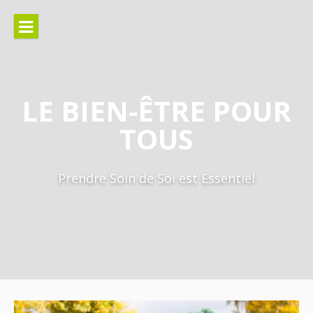
Aller
au
contenu
LE BIEN-ÊTRE POUR
TOUS
Prendre Soin de Soi est Essentiel