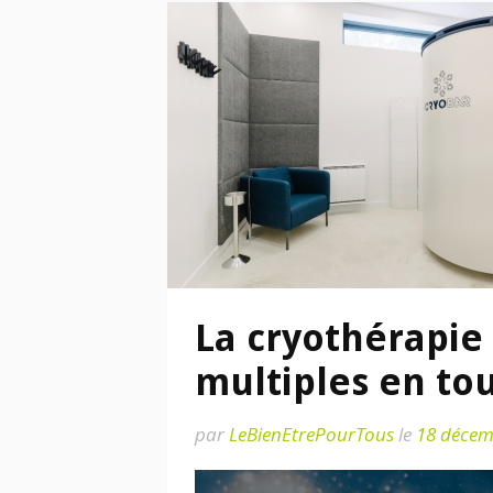
La cryothérapie 
multiples en tou
par
LeBienEtrePourTous
le
18 décem