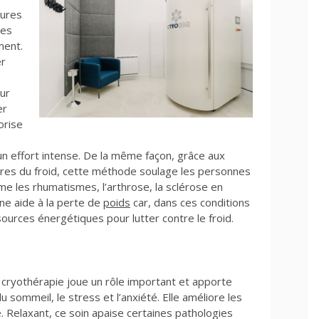
tures
des
ment.
er
ur
er
orise
un effort intense. De la même façon, grâce aux
ires du froid, cette méthode soulage les personnes
e les rhumatismes, l’arthrose, la sclérose en
ne aide à la perte de
poids
car, dans ces conditions
ources énergétiques pour lutter contre le froid.
a cryothérapie joue un rôle important et apporte
u sommeil, le stress et l’anxiété. Elle améliore les
e. Relaxant, ce soin apaise certaines pathologies