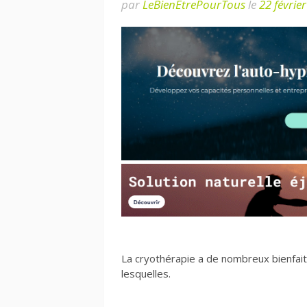
par
LeBienEtrePourTous
le
22 févrie
La cryothérapie a de nombreux bienfait
lesquelles.