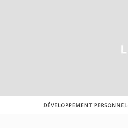
Aller
au
contenu
L
DÉVELOPPEMENT PERSONNEL