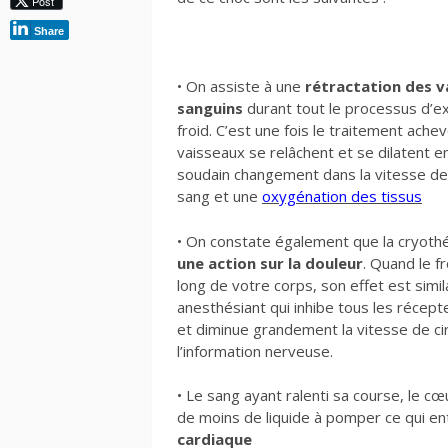
Post
Share
• On assiste à une
rétractation des v
sanguins
durant tout le processus d’ex
froid. C’est une fois le traitement ache
vaisseaux se relâchent et se dilatent e
soudain changement dans la vitesse de 
sang et une
oxygénation des tissus
• On constate également que la cryoth
une action sur la douleur
. Quand le f
long de votre corps, son effet est simila
anesthésiant qui inhibe tous les récept
et diminue grandement la vitesse de cir
l’information nerveuse.
• Le sang ayant ralenti sa course, le c
de moins de liquide à pomper ce qui e
cardiaque