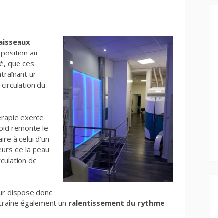
aisseaux
position au
vé, que ces
ntraînant un
circulation du
érapie exerce
roid remonte le
ire à celui d’un
eurs de la peau
culation de
œur dispose donc
ntraîne également un
ralentissement du rythme