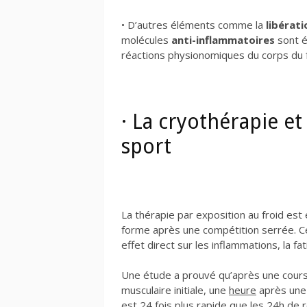
• D’autres éléments comme la
libérat
molécules
anti-inflammatoires
sont é
réactions physionomiques du corps du fa
· La cryothérapie et
sport
La thérapie par exposition au froid est
forme après une compétition serrée. C
effet direct sur les inflammations, la fa
Une étude a prouvé qu’après une course 
musculaire initiale, une
heure
après une 
est 24 fois plus rapide que les 24h de 