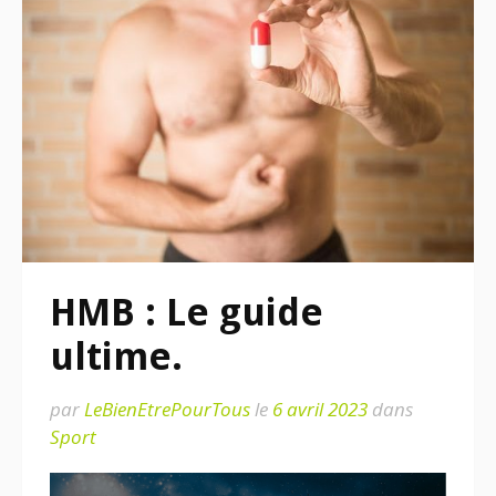
HMB : Le guide
ultime.
par
LeBienEtrePourTous
le
6 avril 2023
dans
Sport