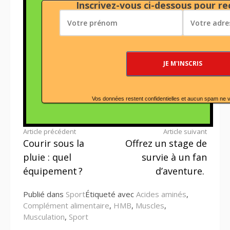
Inscrivez-vous ci-dessous pour rec
Vos données restent confidentielles et aucun spam ne 
Lire
Article précédent
Article suivant
Courir sous la
Offrez un stage de
la
pluie : quel
survie à un fan
suite
équipement ?
d’aventure.
Publié dans
Sport
Étiqueté avec
Acides aminés
,
Complément alimentaire
,
HMB
,
Muscles
,
Musculation
,
Sport