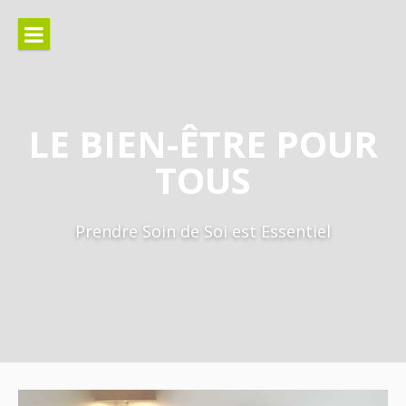
Aller
au
contenu
LE BIEN-ÊTRE POUR
TOUS
Prendre Soin de Soi est Essentiel