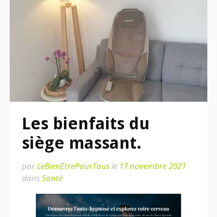
Les bienfaits du
siège massant.
par
LeBienEtrePourTous
le
17 novembre 2021
dans
Santé