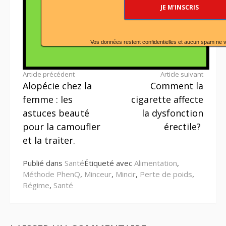
Vos données restent confidentielles et aucun spam ne 
Lire
Article précédent
Article suivant
Alopécie chez la
Comment la
la
femme : les
cigarette affecte
suite
astuces beauté
la dysfonction
pour la camoufler
érectile?
et la traiter.
Publié dans
Santé
Étiqueté avec
Alimentation
,
Méthode PhenQ
,
Minceur
,
Mincir
,
Perte de poids
,
Régime
,
Santé