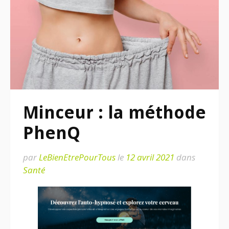
Minceur : la méthode
PhenQ
par
LeBienEtrePourTous
le
12 avril 2021
dans
Santé