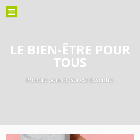
Aller
au
contenu
LE BIEN-ÊTRE POUR
TOUS
Prendre Soin de Soi est Essentiel