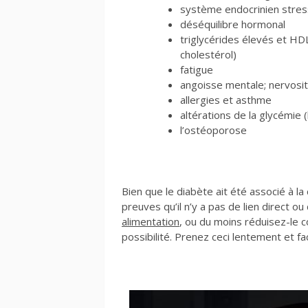
système endocrinien stre
déséquilibre hormonal
triglycérides élevés et HD
cholestérol)
fatigue
angoisse mentale; nervosité
allergies et asthme
altérations de la glycémie
l’ostéoporose
Bien que le diabète ait été associé à l
preuves qu’il n’y a pas de lien direct o
alimentation
, ou du moins réduisez-le 
possibilité. Prenez ceci lentement et fac