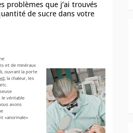
des problèmes que j’ai trouvés
quantité de sucre dans votre
ême
nes et de minéraux
i, ouvrant la porte
oid
, la chaleur, les
etc.
sseuse
 le véritable
 nous avons
ue
ent «anormale»