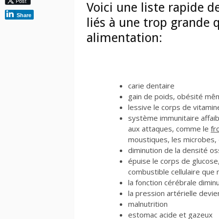
Post
Voici une liste rapide 
Share
liés à une trop grande 
alimentation:
carie dentaire
gain de poids, obésité m
lessive le corps de vitami
système immunitaire affaibl
aux attaques, comme le
fr
moustiques, les microbes, 
diminution de la densité o
épuise le corps de glucose,
combustible cellulaire que
la fonction cérébrale dimin
la pression artérielle devi
malnutrition
estomac acide et gazeux