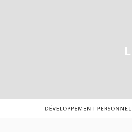
Aller
au
contenu
L
DÉVELOPPEMENT PERSONNEL