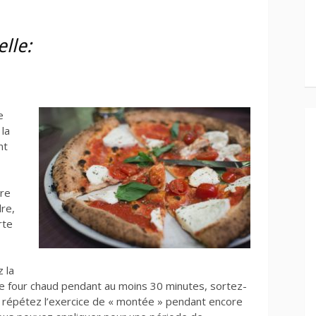
elle:
e
la
nt
tre
dre,
rte
 la
le four chaud pendant au moins 30 minutes, sortez-
s répétez l’exercice de « montée » pendant encore