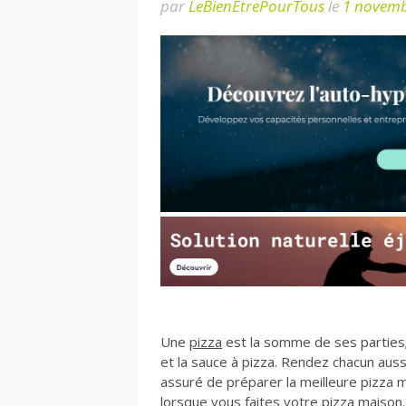
par
LeBienEtrePourTous
le
1 novemb
Une
pizza
est la somme de ses parties; 
et la sauce à pizza. Rendez chacun aus
assuré de préparer la meilleure pizza 
lorsque vous faites votre pizza maison.