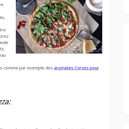
ée
au,
tre
porez
mande
nts
eau
nts comme par exemple des
aromates Corses pour
zza: