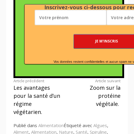
Inscrivez-vous ci-dessous pour rec
Vos données restent confidentielles et aucun spam ne 
Lire
Article précédent
Article suivant
Les avantages
Zoom sur la
la
pour la santé d’un
protéine
suite
régime
végétale.
végétarien.
Publié dans
Alimentation
Étiqueté avec
Algues
,
Aliment
,
Alimentation
,
Nature
,
Santé
,
Spiruline
,