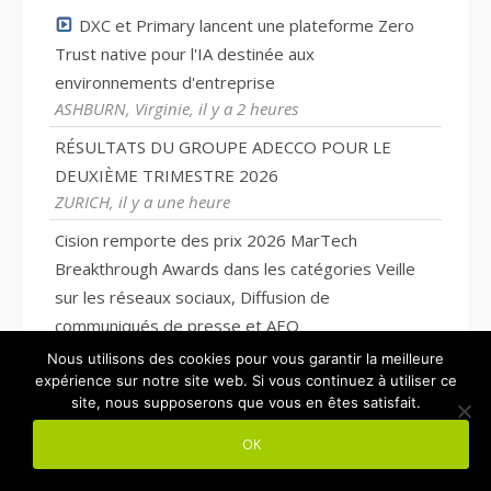
DXC et Primary lancent une plateforme Zero
Trust native pour l'IA destinée aux
environnements d'entreprise
ASHBURN, Virginie, il y a 2 heures
RÉSULTATS DU GROUPE ADECCO POUR LE
DEUXIÈME TRIMESTRE 2026
ZURICH, il y a une heure
Cision remporte des prix 2026 MarTech
Breakthrough Awards dans les catégories Veille
sur les réseaux sociaux, Diffusion de
communiqués de presse et AEO
CHICAGO, il y a 2 heures
Nous utilisons des cookies pour vous garantir la meilleure
expérience sur notre site web. Si vous continuez à utiliser ce
La septième édition de l'Open Storage Summit de
site, nous supposerons que vous en êtes satisfait.
Supermicro rassemble 21 partenaires de
OK
l'écosystème, afin de partager des conseils
pratiques sur le déploiement à grande échelle de