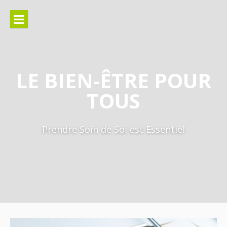
Aller
au
contenu
LE BIEN-ÊTRE POUR
TOUS
Prendre Soin de Soi est Essentiel