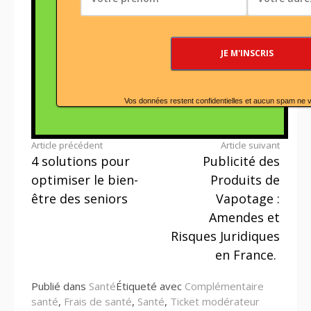
Vos données restent confidentielles et aucun spam ne 
Lire
Article précédent
Article suivant
4 solutions pour
Publicité des
la
optimiser le bien-
Produits de
suite
être des seniors
Vapotage :
Amendes et
Risques Juridiques
en France.
Publié dans
Santé
Étiqueté avec
Complémentaire
santé
,
Frais de santé
,
Santé
,
Ticket modérateur