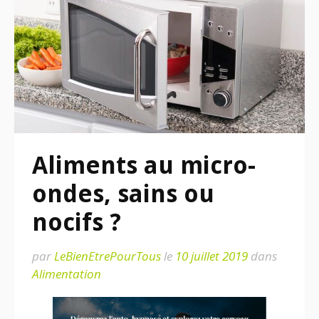
Aliments au micro-
ondes, sains ou
nocifs ?
par
LeBienEtrePourTous
le
10 juillet 2019
dans
Alimentation