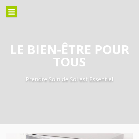
Aller
au
contenu
LE BIEN-ÊTRE POUR
TOUS
Prendre Soin de Soi est Essentiel