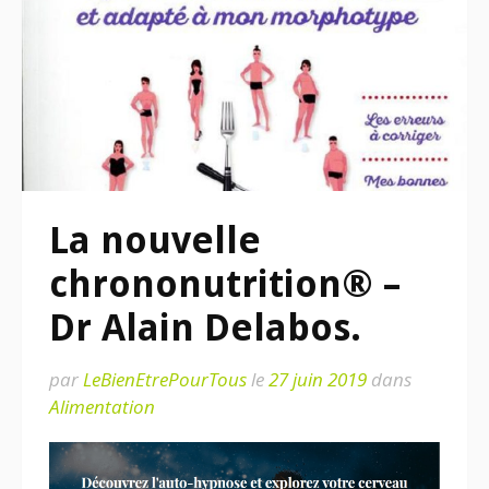
La nouvelle
chrononutrition® –
Dr Alain Delabos.
par
LeBienEtrePourTous
le
27 juin 2019
dans
Alimentation