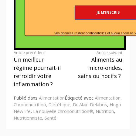
Vos données restent confidentielles et aucun spam ne 
Lire
Article précédent
Article suivant
Un meilleur
Aliments au
la
régime pourrait-il
micro-ondes,
suite
refroidir votre
sains ou nocifs ?
inflammation ?
Publié dans
Alimentation
Étiqueté avec
Alimentation
,
Chrononutrition
,
Diététique
,
Dr Alain Delabos
,
Hugo
New life
,
La nouvelle chrononutrition®
,
Nutrition
,
Nutritionniste
,
Santé