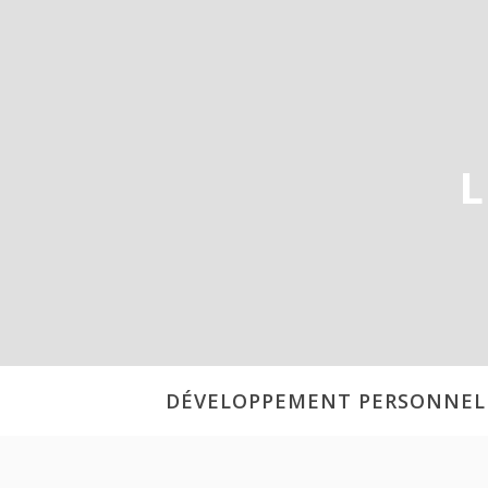
Aller
au
contenu
L
DÉVELOPPEMENT PERSONNEL