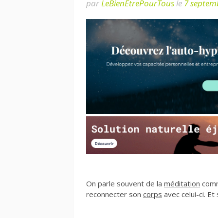
par
LeBienEtrePourTous
le
7 septem
On parle souvent de la
méditation
comme
reconnecter son
corps
avec celui-ci. Et