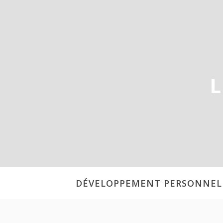
Aller
au
contenu
L
DÉVELOPPEMENT PERSONNEL