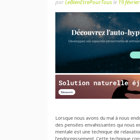
par
LeBienEtrePourTous
le
19 févrie
Lorsque nous avons du mal à nous endor
des pensées envahissantes qui nous e
mentale est une technique de relaxation 
l’endormissement. Cette technique cons