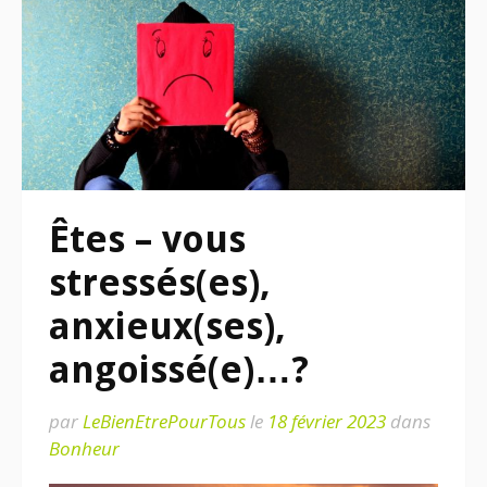
Êtes – vous
stressés(es),
anxieux(ses),
angoissé(e)…?
par
LeBienEtrePourTous
le
18 février 2023
dans
Bonheur