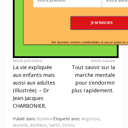
Vos données restent confidentielles et aucun spam ne 
Lire
Article précédent
Article suivant
La vie expliquée
Tout savoir sur la
la
aux enfants mais
marche mentale
suite
aussi aux adultes
pour s’endormir
(Illustrée). – Dr
plus rapidement.
Jean-Jacques
CHARBONIER,
Publié dans
Bonheur
Étiqueté avec
Angoisse
,
Anxiété
,
Bonheur
,
Santé
,
Stress