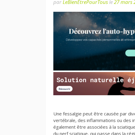
par
LeBienEtrePourTous
le
27 mars 
Une fessalgie peut être causée par div
vertébrale, des inflammations ou des i
également être associées à la sciatique.
du nerf sciatique, qui passe dans la r