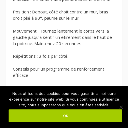
Position : Debout, côté droit contre un mur, bras
droit plié à 90°, paume sur le mur.
Mouvement : Tournez lentement le corps vers la
gauche jusqu’à sentir un étirement dans le haut de
la poitrine. Maintenez 20 secondes.
Répétitions : 3 fois par côté.
Conseils pour un programme de renforcement
efficace
Fréquence : pratiquer ces exercices 3 à 4 fois par
Nous utilisons des cookies pour vous garantir la meilleure
semaine pour de vrais résultats.
expérience sur notre site web. Si vous continuez à utiliser ce
site, nous supposerons que vous en êtes satisfait.
Progressivité : augmenter progressivement les
séries, répétitions et durée.
OK
Posture durant les exercices : maintenir toujours un