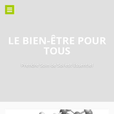
Aller
au
contenu
LE BIEN-ÊTRE POUR
TOUS
Prendre Soin de Soi est Essentiel