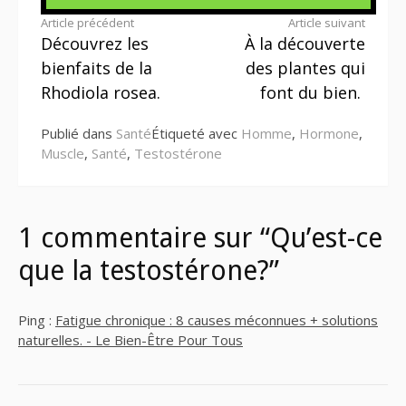
Lire
Article précédent
Article suivant
Découvrez les
À la découverte
la
bienfaits de la
des plantes qui
suite
Rhodiola rosea.
font du bien.
Publié dans
Santé
Étiqueté avec
Homme
,
Hormone
,
Muscle
,
Santé
,
Testostérone
1 commentaire sur “Qu’est-ce
que la testostérone?”
Ping :
Fatigue chronique : 8 causes méconnues + solutions
naturelles. - Le Bien-Être Pour Tous