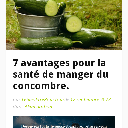
7 avantages pour la
santé de manger du
concombre.
par
LeBienEtrePourTous
le
12 septembre 2022
dans
Alimentation