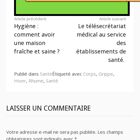
Lire
Article précédent
Article suivant
Hygiène :
Le télésecrétariat
la
comment avoir
médical au service
suite
une maison
des
fraîche et saine ?
établissements de
santé.
Publié dans
Santé
Étiqueté avec
Corps
,
Grippe
,
Hiver
,
Rhume
,
Santé
LAISSER UN COMMENTAIRE
Votre adresse e-mail ne sera pas publiée.
Les champs
obligatoires sont indiqués avec
*