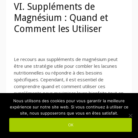
VI. Suppléments de
Magnésium : Quand et
Comment les Utiliser
Le recours aux suppléments de magnésium peut
être une stratégie utile pour combler les lacunes
nutritionnelles ou répondre à des besoins
spécifiques. Cependant, il est essentiel de
comprendre quand et comment utiliser ces
suppléments pour maximiser leurs bienfaits tout en
minimisant les risques potentiels.
Nous utilisons des cookies pour vous garantir la meilleure
expérience sur notre site web. Si vous continuez à utiliser ce
site, nous supposerons que vous en êtes satisfait.
OK
A. Types de suppléments