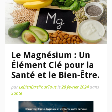
Le Magnésium : Un
Élément Clé pour la
Santé et le Bien-Être.
par
LeBienEtrePourTous
le
28 février 2024
dans
Santé